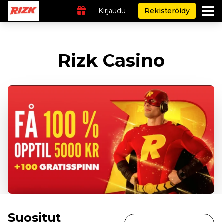
Kirjaudu
Rekisteröidy
Rizk Casino
Suositut