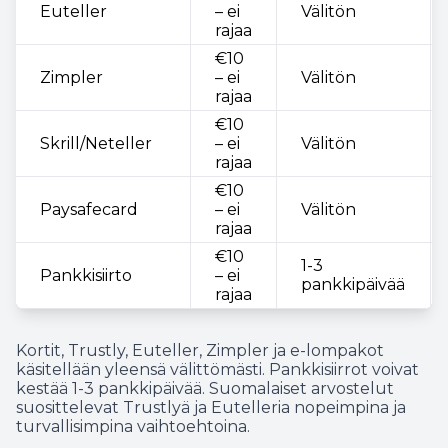
Euteller
– ei
Välitön
rajaa
€10
Zimpler
– ei
Välitön
rajaa
€10
Skrill/Neteller
– ei
Välitön
rajaa
€10
Paysafecard
– ei
Välitön
rajaa
€10
1-3
Pankkisiirto
– ei
pankkipäivää
rajaa
Kortit, Trustly, Euteller, Zimpler ja e-lompakot
käsitellään yleensä välittömästi. Pankkisiirrot voivat
kestää 1-3 pankkipäivää. Suomalaiset arvostelut
suosittelevat Trustlyä ja Eutelleria nopeimpina ja
turvallisimpina vaihtoehtoina.