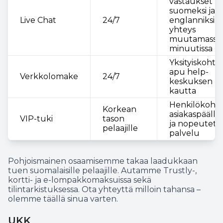
vastaukset
suomeksi ja
Live Chat
24/7
englanniksi,
yhteys
muutamassa
minuutissa
Yksityiskohta
apu help-
Verkkolomake
24/7
keskuksen
kautta
Henkilökohta
Korkean
asiakaspäällik
VIP-tuki
tason
ja nopeutett
pelaajille
palvelu
Pohjoismainen osaamisemme takaa laadukkaan
tuen suomalaisille pelaajille. Autamme Trustly-,
kortti- ja e-lompakkomaksuissa sekä
tilintarkistuksessa. Ota yhteyttä milloin tahansa –
olemme täällä sinua varten.
UKK