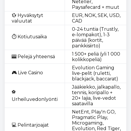
Neteller,
Paysafecard + muut
💱 Hyväksytyt
EUR, NOK, SEK, USD,
valuutat
CAD
0-24 tuntia (Trustly,
e-lompakot), 1-3
⏱️ Kotiutusaika
päivää (kortit,
pankkisiirto)
1 500+ peliä (yli 1 000
🎰 Pelejä yhteensä
kolikkopeliä)
Evolution Gaming
🎮 Live Casino
live-pelit (ruletti,
blackjack, baccarat)
Jääkiekko, jalkapallo,
⚽
tennis, koripallo +
20+ lajia, live-vedot
Urheiluvedonlyönti
saatavilla
NetEnt, Play'n GO,
Pragmatic Play,
Microgaming,
💻 Pelintarjoajat
Evolution, Red Tiger,