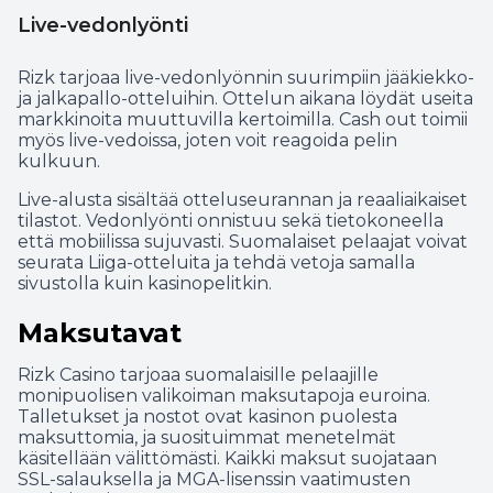
Live-vedonlyönti
Rizk tarjoaa live-vedonlyönnin suurimpiin jääkiekko-
ja jalkapallo-otteluihin. Ottelun aikana löydät useita
markkinoita muuttuvilla kertoimilla. Cash out toimii
myös live-vedoissa, joten voit reagoida pelin
kulkuun.
Live-alusta sisältää otteluseurannan ja reaaliaikaiset
tilastot. Vedonlyönti onnistuu sekä tietokoneella
että mobiilissa sujuvasti. Suomalaiset pelaajat voivat
seurata Liiga-otteluita ja tehdä vetoja samalla
sivustolla kuin kasinopelitkin.
Maksutavat
Rizk Casino tarjoaa suomalaisille pelaajille
monipuolisen valikoiman maksutapoja euroina.
Talletukset ja nostot ovat kasinon puolesta
maksuttomia, ja suosituimmat menetelmät
käsitellään välittömästi. Kaikki maksut suojataan
SSL-salauksella ja MGA-lisenssin vaatimusten