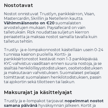
Nostotavat
Nostot onnistuvat Trustlyn, pankkisiirron, Visan,
Mastercardin, Skrillin ja Netellerin kautta.
Vähimmäisnosto on €20
suomalaisten
arvostelujen mukaan. Paysafecard on vain
talletuksiin. Rizk noudattaa suljetun kierron
periaatetta ja maksaa nostot samalla tavalla kuin
talletus tehtiin.
Trustly- ja e-lompakonnostot käsitellään usein 0-24
tunnissa kasinon puolella. Kortti- ja
pankkisiirtonostot kestävät noin 1-3 pankkipäivää.
KYC-vahvistus vaaditaan ennen suuria nostoja, ja se
sisältää henkilöllisyystodistuksen, osoitetodistuksen
ja maksutavan vahvistuksen. Suomalaiset pelaajat
toimittavat suomalaisen henkilötodistuksen, passin
tai ajokortin sekä tiliotteen tai laskun.
Maksurajat ja käsittelyajat
Trustly ja e-lompakot tarjoavat
nopeimmat nostot
samana päivänä
hyväksynnän jälkeen. Kortit ja