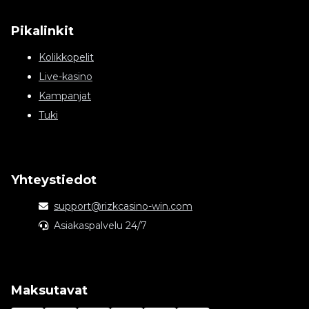
Pikalinkit
Kolikkopelit
Live-kasino
Kampanjat
Tuki
Yhteystiedot
support@rizkcasino-win.com
Asiakaspalvelu 24/7
Maksutavat