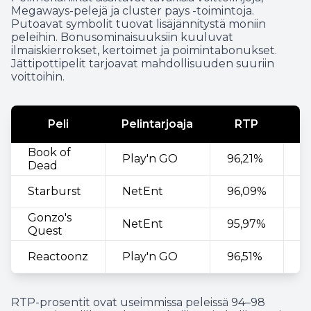
Megaways-pelejä ja cluster pays -toimintoja.
Putoavat symbolit tuovat lisäjännitystä moniin
peleihin. Bonusominaisuuksiin kuuluvat
ilmaiskierrokset, kertoimet ja poimintabonukset.
Jättipottipelit tarjoavat mahdollisuuden suuriin
voittoihin.
M
Peli
Pelintarjoaja
RTP
Book of
5
Play'n GO
96,21%
Dead
p
5
Starburst
NetEnt
96,09%
k
Gonzo's
2
NetEnt
95,97%
Quest
p
4
Reactoonz
Play'n GO
96,51%
p
RTP-prosentit ovat useimmissa peleissä 94–98